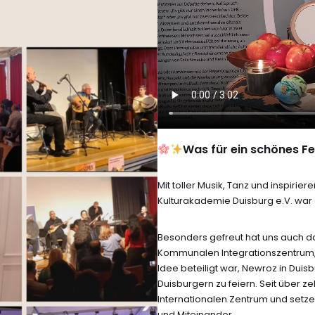
Was für ein schönes Fe
Mit toller Musik, Tanz und inspiri
Kulturakademie Duisburg e.V. war
Besonders gefreut hat uns auch 
Kommunalen Integrationszentrum, 
Idee beteiligt war, Newroz in Dui
Duisburgern zu feiern. Seit über z
Internationalen Zentrum und setze
und Miteinander.