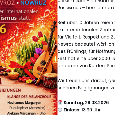
diesem Jahr – im Rahmen
Rassismus – herzlich zu
Seit über 10 Jahren feiern
im Internationalen Zent
für Vielfalt, Respekt und
Newroz bedeutet wörtlich 
des Frühlings, für Hoffnu
Fest hat eine über 3000 J
anderem von Kurden, Perse
Wir freuen uns darauf, g
schönen Begegnungen zu
Sonntag, 29.03.2026
Einlass:
13:30 Uhr