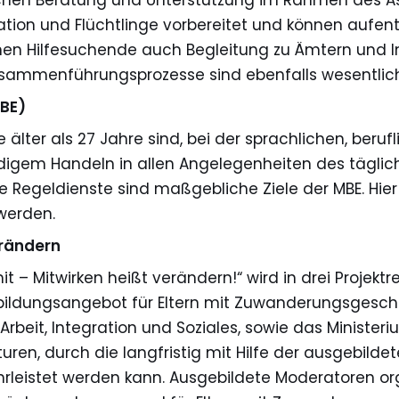
schen Beratung und Unterstützung im Rahmen des A
tion und Flüchtlinge vorbereitet und können aufe
n Hilfesuchende auch Begleitung zu Ämtern und Ins
zusammenführungsprozesse sind ebenfalls wesentli
MBE)
älter als 27 Jahre sind, bei der sprachlichen, beruf
ndigem Handeln in allen Angelegenheiten des täglic
e Regeldienste sind maßgebliche Ziele der MBE. Hier
 werden.
erändern
it – Mitwirken heißt verändern!“ wird in drei Projek
tbildungsangebot für Eltern mit Zuwanderungsgeschi
Arbeit, Integration und Soziales, sowie das Ministe
ren, durch die langfristig mit Hilfe der ausgebildet
hrleistet werden kann. Ausgebildete Moderatoren o