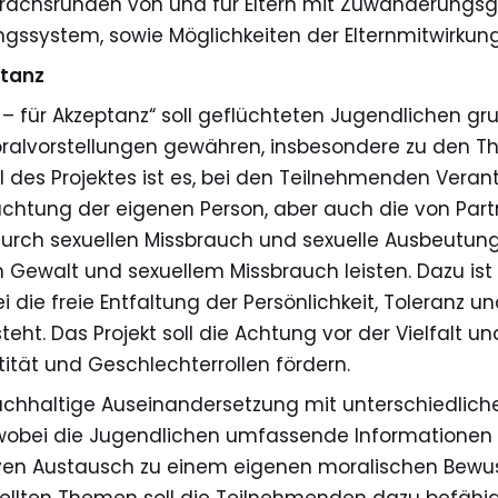
ächsrunden von und für Eltern mit Zuwanderungsge
ngssystem, sowie Möglichkeiten der Elternmitwirkun
ptanz
 für Akzeptanz“ soll geflüchteten Jugendlichen grun
ralvorstellungen gewähren, insbesondere zu den The
iel des Projektes ist es, bei den Teilnehmenden Ver
achtung der eigenen Person, aber auch die von Part
urch sexuellen Missbrauch und sexuelle Ausbeutung a
 Gewalt und sexuellem Missbrauch leisten. Dazu ist
 die freie Entfaltung der Persönlichkeit, Toleranz
ht. Das Projekt soll die Achtung vor der Vielfalt 
tität und Geschlechterrollen fördern.
e nachhaltige Auseinandersetzung mit unterschiedlich
is, wobei die Jugendlichen umfassende Informationen
ven Austausch zu einem eigenen moralischen Bewusst
ellten Themen soll die Teilnehmenden dazu befähig