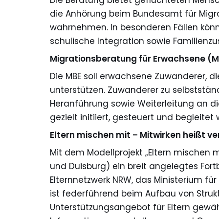
Die Beratung bietet geflüchteten Men
die Anhörung beim Bundesamt für Migra
wahrnehmen. In besonderen Fällen könne
schulische Integration sowie Familien
Migrationsberatung für Erwachsene (
Die MBE soll erwachsene Zuwanderer, die 
unterstützen. Zuwanderer zu selbststä
Heranführung sowie Weiterleitung an di
gezielt initiiert, gesteuert und begleitet
Eltern mischen mit – Mitwirken heißt v
Mit dem Modellprojekt „Eltern mischen m
und Duisburg) ein breit angelegtes For
Elternnetzwerk NRW, das Ministerium für 
ist federführend beim Aufbau von Struktu
Unterstützungsangebot für Eltern gewä